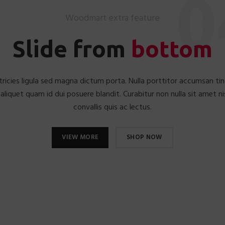
0
Woodmart extra feature
Slide from
bottom
ltricies ligula sed magna dictum porta. Nulla porttitor accumsan tin
 aliquet quam id dui posuere blandit. Curabitur non nulla sit amet n
convallis quis ac lectus.
VIEW MORE
SHOP NOW