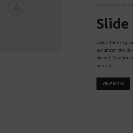
Woodmart anim
Slide
Cras ultricies lig
accumsan tincidun
blandit. Curabitur 
ac lectus.
VIEW MORE