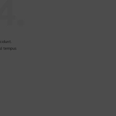
4.
cidunt.
isl tempus