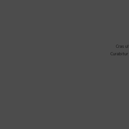
Cras u
Curabitur