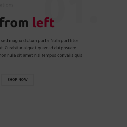
01.
ations
 from
left
ula sed magna dictum porta. Nulla porttitor
t. Curabitur aliquet quam id dui posuere
non nulla sit amet nisl tempus convallis quis
SHOP NOW