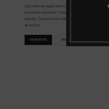
Cras ultricies ligula sed magna dictum porta. Nulla p
accumsan tincidunt. Curabitur aliquet quam id dui 
blandit. Curabitur non nulla sit amet nisl tempus con
ac lectus.
VIEW MORE
SHOP NOW