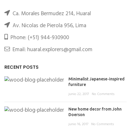
Ca. Morales Bermudez 214, Huaral
Av. Nicolas de Pierola 956, Lima
Phone: (+51) 944-930900
Email: huaral.explorers@gmail.com
RECENT POSTS
Minimalist Japanese-inspired
furniture
junio 22, 2017
No Comments
New home decor from John
Doerson
junio 16, 2017
No Comments