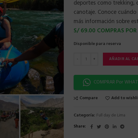
deportes como trekking, c
canotaje. Conoce cuándo e
más información sobre est
S/ 69.00 COMPRAS PO
Disponible para reserva
AÑADIR AL CA
COMPRAR Por WHAT
Compare
Add to wishli
Categoría:
Full day de Lima
Share