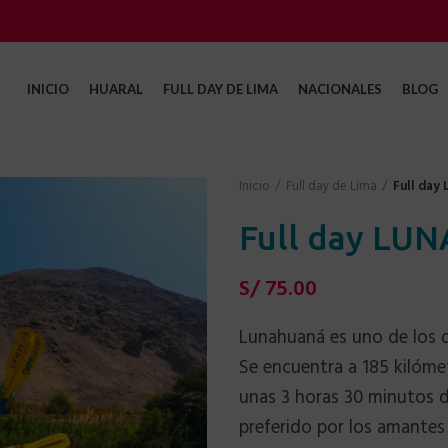
INICIO
HUARAL
FULL DAY DE LIMA
NACIONALES
BLOG
Inicio
Full day de Lima
Full da
Full day L
S/
75.00
Lunahuaná es uno de los de
Se encuentra a 185 kilóme
unas 3 horas 30 minutos d
preferido por los amantes 