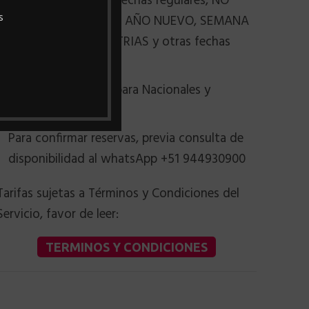
Tarifas válidas para fechas regulares, NO
s
aplican para feriados AÑO NUEVO, SEMANA
SANTA, FIESTAS PATRIAS y otras fechas
festivas.
Los precios aplican para Nacionales y
Extranjeros.
Para confirmar reservas, previa consulta de
disponibilidad al whatsApp +51 944930900
Tarifas sujetas a Términos y Condiciones del
Servicio, favor de leer:
TERMINOS Y CONDICIONES