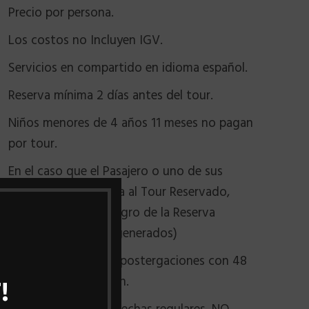
Precio por persona.
Los costos no Incluyen IGV.
Servicios en compartido en idioma español.
Reserva mínima 2 días antes del tour.
Niños menores de 4 años 11 meses no pagan
por tour.
En el caso que el Pasajero o uno de sus
integrantes no asista al Tour Reservado,
debe cancelar el integro de la Reserva
(Asientos y tickets generados)
Las cancelaciones o postergaciones con 48
horas de anticipación.
!