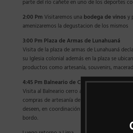
parte del río cañete en uno de los deportes co
2:00 Pm
Visitaremos una
bodega de vinos
y 
amenizaremos la degustacion de los mismos
3:00 Pm Plaza de Armas de Lunahuaná
Visita de la plaza de armas de Lunahuaná dec
su Iglesia colonial además en la plaza se ubic
productos como artesanía, souvenirs, macerad
4:45 Pm Balneario de Cerro Azul – cuatrim
Visita al Balneario cerro azul donde disfrutarem
compras de artesanía del lugar, paseo en su a
deseen, en coordinación puede realizar cuatrim
bordo.